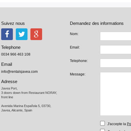
Suivez nous
Demandez des informations
Nom:
Telephone
Email:
0034 966 463 108
Telephone:
Email
info@rentalsjavea.com
Message:
Adresse
Javea Port, 

3 doors down from Restaurant NORAY,

front line

Avenida Marina Española 5, 03730,

Javea, Alicante, Spain
J'accepte la
Po