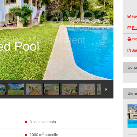
Fav
En
Im
Sau
Echa
Biens
3 salles de bain
2
1000 m
parcelle