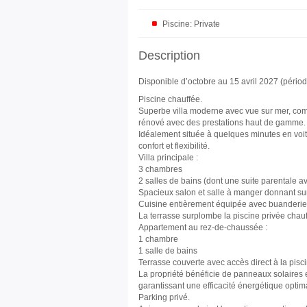
Piscine: Private
Description
Disponible d’octobre au 15 avril 2027 (pério
Piscine chauffée.
Superbe villa moderne avec vue sur mer, co
rénové avec des prestations haut de gamme.
Idéalement située à quelques minutes en voitu
confort et flexibilité.
Villa principale :
3 chambres
2 salles de bains (dont une suite parentale a
Spacieux salon et salle à manger donnant su
Cuisine entièrement équipée avec buanderi
La terrasse surplombe la piscine privée chauff
Appartement au rez-de-chaussée :
1 chambre
1 salle de bains
Terrasse couverte avec accès direct à la pisci
La propriété bénéficie de panneaux solaires 
garantissant une efficacité énergétique optima
Parking privé.