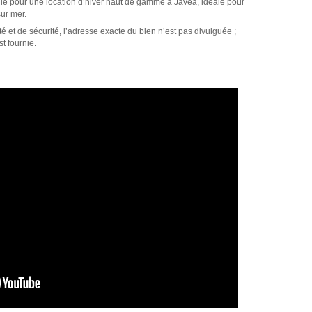
e pour une location d’hiver haut de gamme à Jávea, idéale pour
sur mer.
é et de sécurité, l’adresse exacte du bien n’est pas divulguée ;
t fournie.